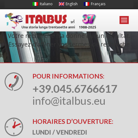
Italiano
English
Français
Votre recherche n’a donné aucun résultat.
Essayez d’affiner vos termes de recherche
POUR INFORMATIONS:
+39.045.6766617
info@italbus.eu
HORAIRES D’OUVERTURE:
LUNDI / VENDREDI