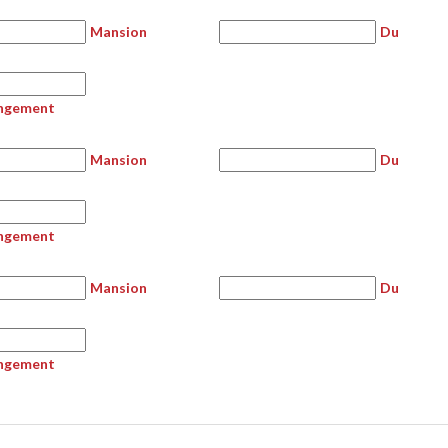
Mansion
Du
ngement
Mansion
Du
ngement
Mansion
Du
ngement