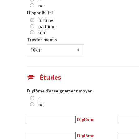
no
Disponibilità
fulltime
parttime
turni
Trasferimento
Études
Diplôme d’enseignement moyen
si
no
Diplôme
Diplôme