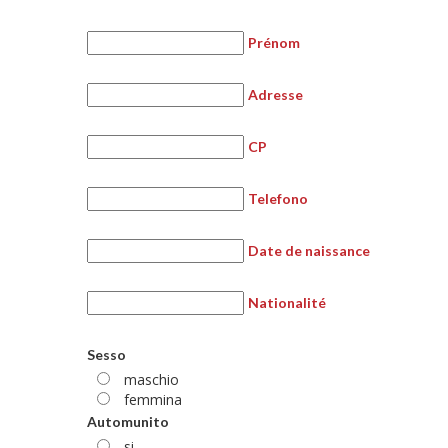
Prénom
Adresse
CP
Telefono
Date de naissance
Nationalité
Sesso
maschio
femmina
Automunito
si