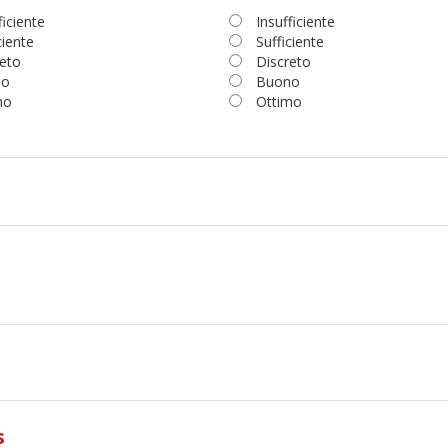
ficiente
Insufficiente
ciente
Sufficiente
eto
Discreto
no
Buono
mo
Ottimo
s