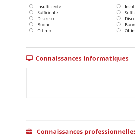
Insufficiente
Insuf
Sufficiente
Suffi
Discreto
Discr
Buono
Buo
Ottimo
Otti
Connaissances informatiques
Connaissances professionnelle