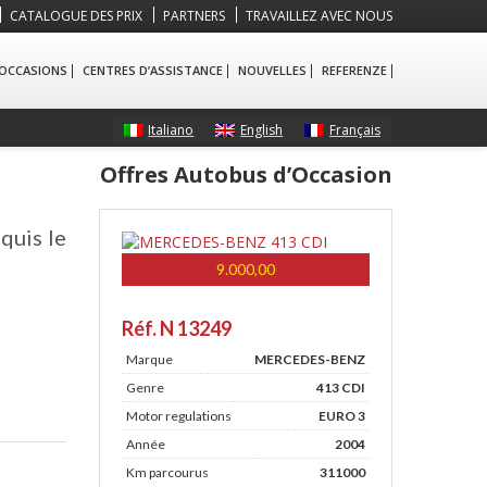
CATALOGUE DES PRIX
PARTNERS
TRAVAILLEZ AVEC NOUS
 OCCASIONS
CENTRES D’ASSISTANCE
NOUVELLES
REFERENZE
Italiano
English
Français
Offres Autobus d’Occasion
quis le
9.000,00
Réf. N 13249
Marque
MERCEDES-BENZ
Genre
413 CDI
Motor regulations
EURO 3
Année
2004
Km parcourus
311000