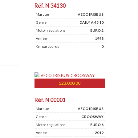
Réf. N 34130
Marque
IVECO IRISBUS
Genre
DAILY A 45 10
Motor regulations
EURO 2
Année
1998
Km parcourus
0
123.000,00
Réf. N 00001
Marque
IVECO IRISBUS
Genre
CROOSWAY
Motor regulations
EURO 6
Année
2019