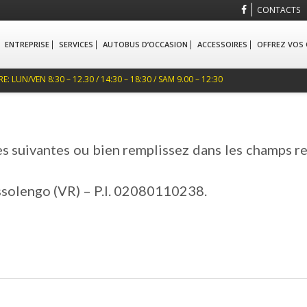
CONTACTS
ENTREPRISE
SERVICES
AUTOBUS D’OCCASION
ACCESSOIRES
OFFREZ VOS
 LUN/VEN 8:30 – 12.30 / 14:30 – 18:30 / SAM 9.00 – 12:30
es suivantes ou bien remplissez dans les champs re
Bussolengo (VR) – P.I. 02080110238.