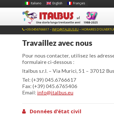
Italiano
English
Français
+39.0456766617 –
INFO@ITALBUS.EU
– HORAIRES D’OUVERTURE:
Travaillez avec nous
Pour nous contacter, utilisez les adress
formulaire ci-dessous :
Italbus s.r.l. – Via Murici, 51 – 37012 
Tel: (+39) 045.6766617
Fax: (+39) 045.6765406
Email:
info@italbus.eu
Données d’état civil