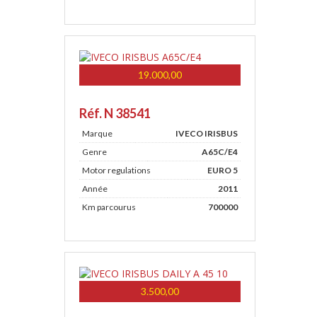
19.000,00
Réf. N 38541
Marque
IVECO IRISBUS
Genre
A65C/E4
Motor regulations
EURO 5
Année
2011
Km parcourus
700000
3.500,00