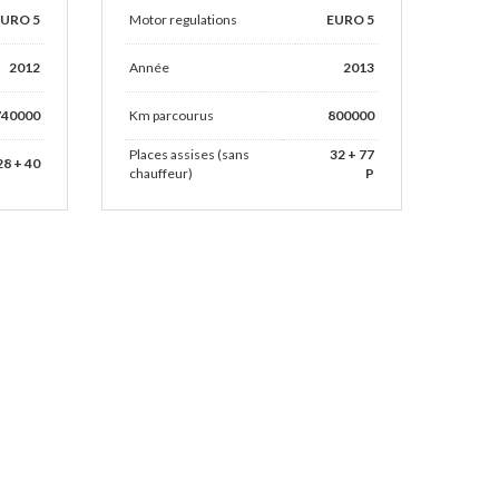
EURO 5
Motor regulations
EURO 5
2012
Année
2013
740000
Km parcourus
800000
Places assises (sans
32 + 77
28 + 40
chauffeur)
P