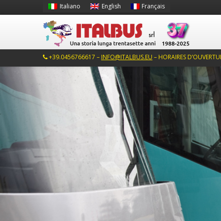
Italiano
English
Français
+39.0456766617 –
INFO@ITALBUS.EU
– HORAIRES D’OUVERTURE: