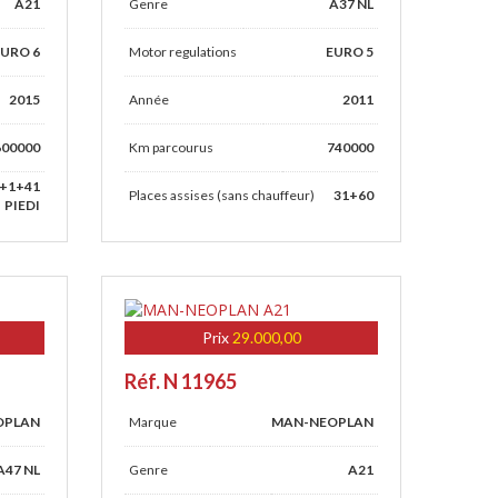
A21
Genre
A37 NL
EURO 6
Motor regulations
EURO 5
2015
Année
2011
600000
Km parcourus
740000
+1+41
Places assises (sans chauffeur)
31+60
PIEDI
Prix
29.000,00
Réf. N 11965
OPLAN
Marque
MAN-NEOPLAN
A47 NL
Genre
A21