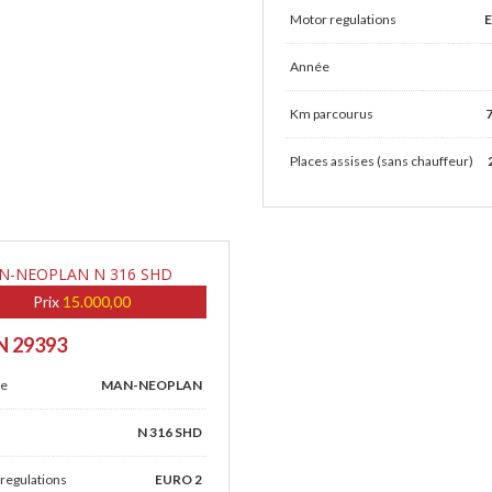
Motor regulations
Année
Km parcourus
Places assises (sans chauffeur)
Prix
15.000,00
 N 29393
e
MAN-NEOPLAN
N 316 SHD
regulations
EURO 2