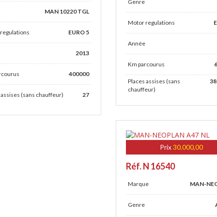
Genre
MAN 10220 TGL
Motor regulations
regulations
EURO 5
Année
2013
Km parcourus
rcourus
400000
Places assises (sans
38
chauffeur)
 assises (sans chauffeur)
27
Prix
30.000,00
Réf. N 16540
Marque
MAN-NE
Genre