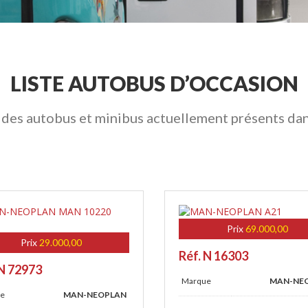
LISTE AUTOBUS D’OCCASION
te des autobus et minibus actuellement présents da
Prix
69.000,00
Prix
29.000,00
Réf. N 16303
 N 72973
Marque
MAN-NE
e
MAN-NEOPLAN