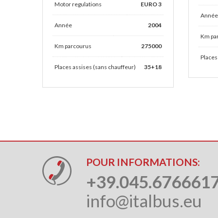
Motor regulations
EURO 3
Année
Année
2004
Km pa
Km parcourus
275000
Places
Places assises (sans chauffeur)
35+18
POUR INFORMATIONS:
+39.045.676661
info@italbus.eu