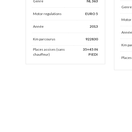
Genre
NL 363
Genre
Motor regulations
EURO 5
Motor 
Année
2013
Année
Km parcourus
922830
Km pa
Places assises (sans
35+45 IN
chauffeur)
PIEDI
Places