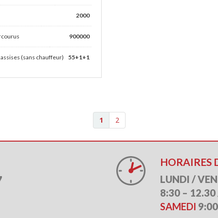
2000
rcourus
900000
 assises (sans chauffeur)
55+1+1
1
2
HORAIRES 
7
LUNDI / VE
8:30 – 12.30 
SAMEDI
9:00