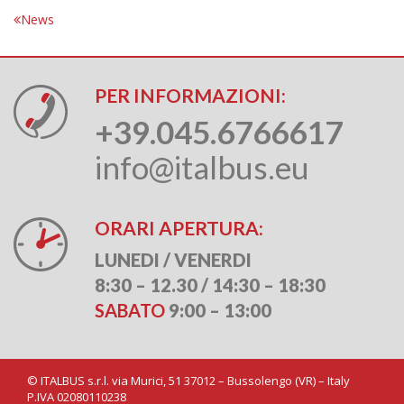
News
PER INFORMAZIONI:
+39.045.6766617
info@italbus.eu
ORARI APERTURA:
LUNEDI / VENERDI
8:30 – 12.30 / 14:30 – 18:30
SABATO
9:00 – 13:00
©
ITALBUS s.r.l. via Murici, 51 37012 – Bussolengo (VR) – Italy
P.IVA 02080110238