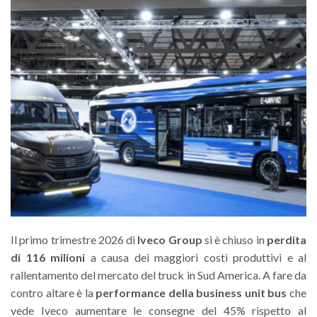
Il primo trimestre 2026 di
Iveco Group
si è chiuso in
perdita
di 116 milioni
a causa dei maggiori costi produttivi e al
rallentamento del mercato del truck in Sud America. A fare da
contro altare è la
performance della business unit bus
che
vede Iveco aumentare le consegne del 45% rispetto al