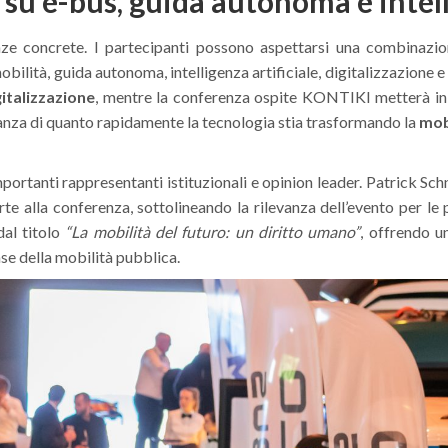
u e-bus, guida autonoma e intelli
e concrete. I partecipanti possono aspettarsi una combinazione 
mobilità, guida autonoma, intelligenza artificiale, digitalizzazion
gitalizzazione
, mentre la conferenza ospite KONTIKI metterà in 
ianza di quanto rapidamente la tecnologia stia trasformando la
mob
mportanti rappresentanti istituzionali e opinion leader. Patrick Sc
alla conferenza, sottolineando la rilevanza dell’evento per le po
dal titolo
“La mobilità del futuro: un diritto umano”
, offrendo u
se della mobilità pubblica.