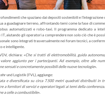
rofondimenti che spaziano dai depositi sostenibili e l’integrazione co
ua a guadagnare terreno, affrontando temi come la fase di commerc
obus automatizzati e robo-taxi. Il programma dedicato a intelli
e IT, aiutando gli operatori a comprendere non solo ciò che è possi
ersonale sono integrati trasversalmente nei forum tecnici, a confer
o e intelligente.
VDV, dichiara: «
Che si tratti di elettromobilità, guida autonoma
 al valore aggiunto per i partecipanti. Ad esempio, oltre alle n
ione sensati e concretamente possibili delle nuove tecnologie
».
kehr und Logistik (FVL), aggiunge:
ata e diversificata su circa 7.500 metri quadrati distribuiti in 
re a fornitori di servizi e operatori legati ai temi della conferenza.
ne a celle a combustibile
».