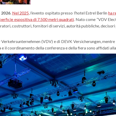
o 2026
.
Nel 2025
, l’evento ospitato presso l’hotel Estrel Berlin
ha r
uperficie espositiva di 7.500 metri quadrati
. Nato come “VDV Elect
atori, costruttori, fornitori di servizi, autorità pubbliche, decisori
r Verkehrsunternehmen (VDV) e di DEVK Versicherungen, mentre l’
 e il coordinamento della conferenza e della fiera sono affidati 