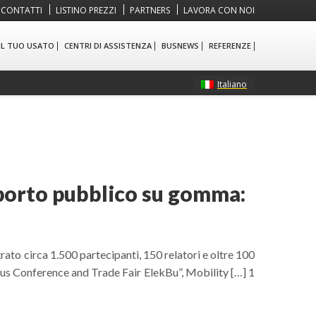
CONTATTI
LISTINO PREZZI
PARTNERS
LAVORA CON NOI
 IL TUO USATO
CENTRI DI ASSISTENZA
BUSNEWS
REFERENZE
Italiano
sporto pubblico su gomma:
rato circa 1.500 partecipanti, 150 relatori e oltre 100
 Bus Conference and Trade Fair ElekBu”, Mobility […] 1