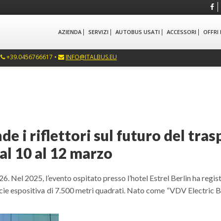
AZIENDA
SERVIZI
AUTOBUS USATI
ACCESSORI
OFFRI
•
+39.0456766617 •
INFO@ITALBUS.EU
e i riflettori sul futuro del tra
l 10 al 12 marzo
 Nel 2025, l’evento ospitato presso l’hotel Estrel Berlin ha regist
rficie espositiva di 7.500 metri quadrati. Nato come “VDV Electric