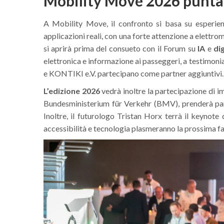
Mobility Move 2026 punta s
A Mobility Move, il confronto si basa su esperienz
applicazioni reali, con una forte attenzione a elettro
si aprirà prima del consueto con il Forum su
IA
e
di
elettronica e informazione ai passeggeri, a testimon
e KONTIKI e.V. partecipano come partner aggiuntivi.
L’edizione 2026
vedrà inoltre la partecipazione di i
Bundesministerium für Verkehr (BMV), prenderà parte 
Inoltre, il futurologo Tristan Horx terrà il keynote 
accessibilità e tecnologia plasmeranno la prossima fa