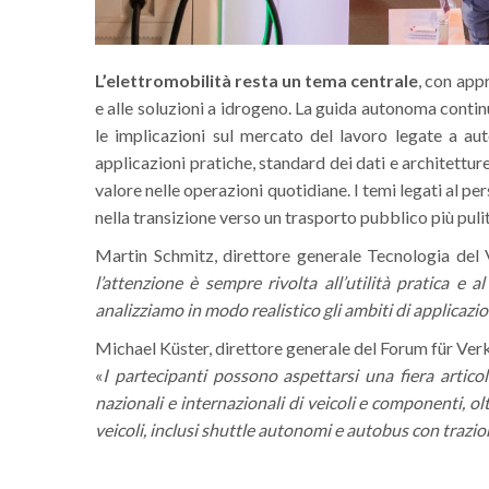
L’elettromobilità resta un tema centrale
, con app
e alle soluzioni a idrogeno. La guida autonoma contin
le implicazioni sul mercato del lavoro legate a aut
applicazioni pratiche, standard dei dati e architettur
valore nelle operazioni quotidiane. I temi legati al p
nella transizione verso un trasporto pubblico più pulit
Martin Schmitz, direttore generale Tecnologia del 
l’attenzione è sempre rivolta all’utilità pratica e
analizziamo in modo realistico gli ambiti di applicaz
Michael Küster, direttore generale del Forum für Ver
«
I partecipanti possono aspettarsi una fiera articol
nazionali e internazionali di veicoli e componenti, olt
veicoli, inclusi shuttle autonomi e autobus con trazio