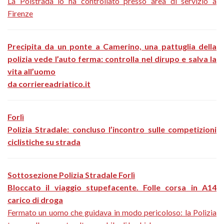
La Polstrada lo ha controllato presso area di servizio a
Firenze
Precipita da un ponte a Camerino, una pattuglia della
polizia vede l’auto ferma: controlla nel dirupo e salva la
vita all’uomo
da corriereadriatico.it
Forlì
Polizia Stradale: concluso l’incontro sulle competizioni
ciclistiche su strada
Sottosezione Polizia Stradale Forlì
Bloccato il viaggio stupefacente. Folle corsa in A14
carico di droga
Fermato un uomo che guidava in modo pericoloso: la Polizia