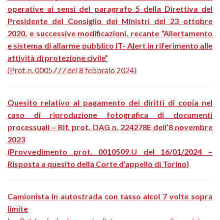
operative ai sensi del paragrafo 5 della Direttiva del
Presidente del Consiglio dei Ministri del 23 ottobre
2020, e successive modificazioni, recante “Allertamento
e sistema di allarme pubblico IT- Alert in riferimento alle
attività di protezione civile”
(Prot. n. 0005777 del 8 febbraio 2024)
Quesito relativo al pagamento dei diritti di copia nel
caso di riproduzione fotografica di documenti
processuali – Rif. prot. DAG n. 224278E dell’8 novembre
2023
(Provvedimento prot. 0010509.U del 16/01/2024 –
Risposta a quesito della Corte d’appello di Torino)
Camionista in autostrada con tasso alcol 7 volte sopra
limite