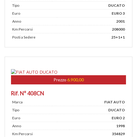
Tipo
DUCATO
Euro
EURO 3
Anno
2001
Km Percorsi
208000
Posti a Sedere
25+1+1
Prezzo
6.900,00
Rif. N° 408CN
Marca
FIAT AUTO
Tipo
DUCATO
Euro
EURO 2
Anno
1998
Km Percorsi
354829