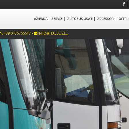
AZIENDA
SERVIZI
AUTOBUS USATI
ACCESSORI
OFFRI
•
+39.0456766617 •
INFO@ITALBUS.EU