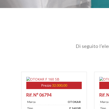
Di seguito l’el
Prezzo
32.000,00
Rif. N° 06794
Rif. 
Marca
OTOKAR
Marca
Tipo
F 160 SB
Tipo