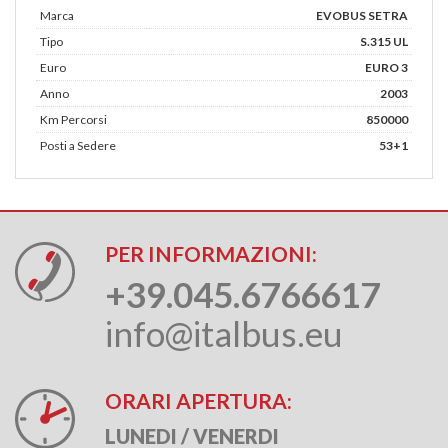
Marca
EVOBUS SETRA
Tipo
S.315 UL
Euro
EURO 3
Anno
2003
Km Percorsi
850000
Posti a Sedere
53+1
PER INFORMAZIONI:
+39.045.6766617
info@italbus.eu
ORARI APERTURA:
LUNEDI / VENERDI