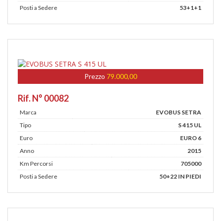
Posti a Sedere
53+1+1
Prezzo
79.000,00
Rif. N° 00082
Marca
EVOBUS SETRA
Tipo
S 415 UL
Euro
EURO 6
Anno
2015
Km Percorsi
705000
Posti a Sedere
50+22 IN PIEDI