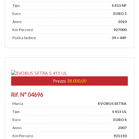
Tipo
S 415 NF
Euro
EURO 5
Anno
2010
Km Percorsi
927000
Posti a Sedere
39 + 44P
Prezzo
38.000,00
Rif. N° 04696
Marca
EVOBUS SETRA
Tipo
S 415 UL
Euro
EURO 4
Anno
2007
Km Percorsi
921150