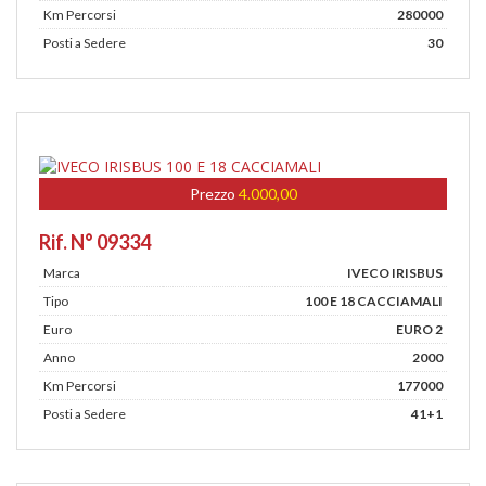
Km Percorsi
280000
Posti a Sedere
30
Prezzo
4.000,00
Rif. N° 09334
Marca
IVECO IRISBUS
Tipo
100 E 18 CACCIAMALI
Euro
EURO 2
Anno
2000
Km Percorsi
177000
Posti a Sedere
41+1