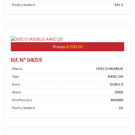
Posti a Sedere
53+1
Prezzo
8.000,00
Rif. N° 04059
Marca
IVECO IRISBUS
Tipo
A40C/20
Euro
EURO 3
Anno
2003
Km Percorsi
345000
Posti a Sedere
22