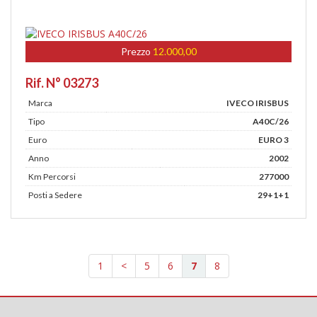
Prezzo
12.000,00
Rif. N° 03273
Marca
IVECO IRISBUS
Tipo
A40C/26
Euro
EURO 3
Anno
2002
Km Percorsi
277000
Posti a Sedere
29+1+1
1
<
5
6
7
8