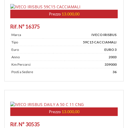
Prezzo
13.000,00
Rif. N° 16375
Marca
IVECO IRISBUS
Tipo
59C15 CACCIAMALI
Euro
EURO 3
Anno
2003
Km Percorsi
339000
Posti a Sedere
36
Prezzo
13.000,00
Rif. N° 30535