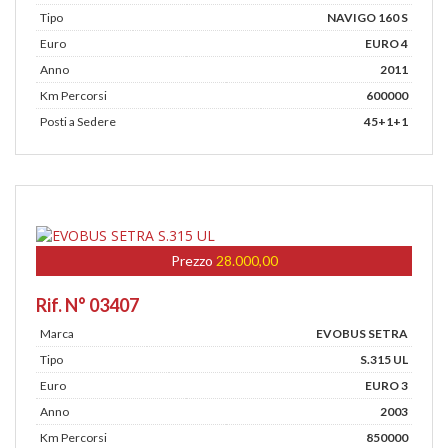
Tipo
NAVIGO 160 S
Euro
EURO 4
Anno
2011
Km Percorsi
600000
Posti a Sedere
45+1+1
Prezzo
28.000,00
Rif. N° 03407
Marca
EVOBUS SETRA
Tipo
S.315 UL
Euro
EURO 3
Anno
2003
Km Percorsi
850000