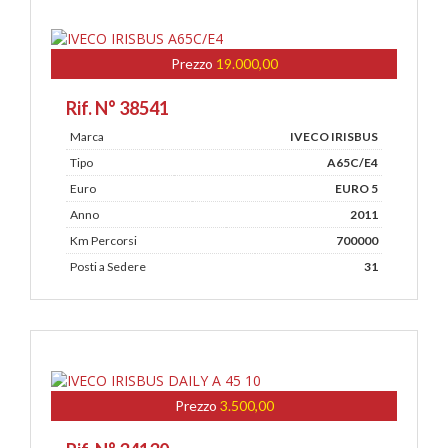
Prezzo
19.000,00
Rif. N° 38541
Marca
IVECO IRISBUS
Tipo
A65C/E4
Euro
EURO 5
Anno
2011
Km Percorsi
700000
Posti a Sedere
31
Prezzo
3.500,00